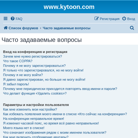
www.kytoon.com
FAQ
Регистрация
Вход
П
Список форумов
Часто задаваемые вопросы
о
Часто задаваемые вопросы
и
с
Вход на конференцию и регистрация
Зачем мне нужно регистрироваться?
к
Что такое COPPA?
Почему я не могу зарегистрироваться?
Я только что зарегистрировался, но не могу войти!
Почему я не могу войти?
Я давно зарегистрирован, но больше не могу войти!
Я забыл пароль!
Почему мне периодически приходится повторять ввод имени и пароля?
Что делает функция «Удалить cookies»?
Параметры и настройки пользователя
Как мне изменить мои настройки?
Как избежать появления моего имени в списке «Кто сейчас на конференции»?
На конференции неправильное время!
Я изменил часовой пояс, но время всё равно неправильное!
Моего языка нет в списке!
Что означают изображения рядом с моим именем пользователя?
Как мне включить отображение аватары?