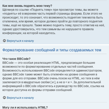
Как мне вновь поднять мою тему?
Щёлкнув по ссылке «Поднять тему» при просмотре темы, вы можете
«поднять» её в верхнюю часть первой страницы форума. Если этого не
происходит, то это означает, что возможность поднятия тем могла быть
отключена, или время, которое должно пройти до повторного поднятия
темы, ещё не прошло. Также можно поднять тему, просто ответив на неё,
однако удостоверьтесь, что тем самым вы не нарушаете правила
конференции, на которой находитесь.
Вернуться к началу
Форматирование сообщений и типы создаваемых тем
Что такое BBCode?
BBCode — это особая реализация HTML, предлагающая большие
возможности по форматированию отдельных частей сообщения.
Возможность использования BBCode определяется администратором,
однако BBCode также может быть отключён на уровне сообщения в
форме для его отправки. BBCode очень похож на HTML, но теги в нём
заключаются в квадратные скобки [ и ], а не в < и >. За дополнительной
информацией о BBCode обратитесь к руководству по BBCode, ссылка на
которое доступна из формы отправки сообщений.
Вернуться к началу
Могу ли я использовать HTML?