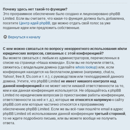
Почему здесь нет такой-то функции?
Это программное обеспечение было создано и лицензировано phpBB
Limited. Если вы считаете, что какая-то функция должна быть добавлена,
посетите
Центр идей phpBB
, где можно отдать свой голос за уже
поданные идеи или предложить собственные.
Вернуться к началу
С кем можно связаться по вопросу некорректного использования и/или
юридических вопросов, связанных с этой конференцией?
Вы можете связаться с любым из администраторов, перечисленных в
списке на странице «Наша команда». Если вы не получили ответа,
свяжитесь с владельцем домена (сделайте
whois lookup
) или, если
конференция находится на бесплатном домене (например, chat.ru,
Yahoo!, free.fr, f2s.com и т. п.), с руководством или техподдержкой данного
домена. Учтите, что phpBB Limited
не имеет никакого контроля над
данной конференцией
и не может нести никакой ответственности за то,
кем и как данная конференция используется. Не обращайтесь к phpBB
Limited по юридическим вопросам (о приостановке работы конференции,
ответственности за неё и т. д.), которые
не относятся напрямую
к сайту
phpBB.com или которые частично относятся к программному
обеспечению phpBB Limited. Если же вы всё-таки пошлёте email в адрес
phpBB Limited об использовании данной конференции
третьей стороной
,
то не ждите подробного письма, или вы можете вообще не получить
ответа.