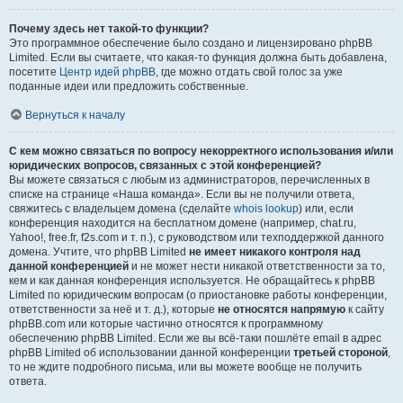
Почему здесь нет такой-то функции?
Это программное обеспечение было создано и лицензировано phpBB
Limited. Если вы считаете, что какая-то функция должна быть добавлена,
посетите
Центр идей phpBB
, где можно отдать свой голос за уже
поданные идеи или предложить собственные.
Вернуться к началу
С кем можно связаться по вопросу некорректного использования и/или
юридических вопросов, связанных с этой конференцией?
Вы можете связаться с любым из администраторов, перечисленных в
списке на странице «Наша команда». Если вы не получили ответа,
свяжитесь с владельцем домена (сделайте
whois lookup
) или, если
конференция находится на бесплатном домене (например, chat.ru,
Yahoo!, free.fr, f2s.com и т. п.), с руководством или техподдержкой данного
домена. Учтите, что phpBB Limited
не имеет никакого контроля над
данной конференцией
и не может нести никакой ответственности за то,
кем и как данная конференция используется. Не обращайтесь к phpBB
Limited по юридическим вопросам (о приостановке работы конференции,
ответственности за неё и т. д.), которые
не относятся напрямую
к сайту
phpBB.com или которые частично относятся к программному
обеспечению phpBB Limited. Если же вы всё-таки пошлёте email в адрес
phpBB Limited об использовании данной конференции
третьей стороной
,
то не ждите подробного письма, или вы можете вообще не получить
ответа.