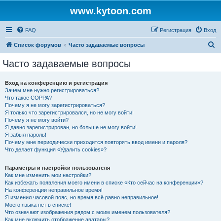
www.kytoon.com
FAQ
Регистрация
Вход
П
Список форумов
Часто задаваемые вопросы
о
Часто задаваемые вопросы
и
с
Вход на конференцию и регистрация
Зачем мне нужно регистрироваться?
к
Что такое COPPA?
Почему я не могу зарегистрироваться?
Я только что зарегистрировался, но не могу войти!
Почему я не могу войти?
Я давно зарегистрирован, но больше не могу войти!
Я забыл пароль!
Почему мне периодически приходится повторять ввод имени и пароля?
Что делает функция «Удалить cookies»?
Параметры и настройки пользователя
Как мне изменить мои настройки?
Как избежать появления моего имени в списке «Кто сейчас на конференции»?
На конференции неправильное время!
Я изменил часовой пояс, но время всё равно неправильное!
Моего языка нет в списке!
Что означают изображения рядом с моим именем пользователя?
Как мне включить отображение аватары?