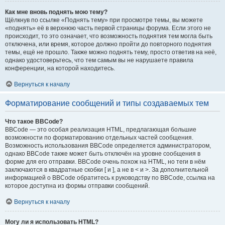
Как мне вновь поднять мою тему?
Щёлкнув по ссылке «Поднять тему» при просмотре темы, вы можете
«поднять» её в верхнюю часть первой страницы форума. Если этого не
происходит, то это означает, что возможность поднятия тем могла быть
отключена, или время, которое должно пройти до повторного поднятия
темы, ещё не прошло. Также можно поднять тему, просто ответив на неё,
однако удостоверьтесь, что тем самым вы не нарушаете правила
конференции, на которой находитесь.
Вернуться к началу
Форматирование сообщений и типы создаваемых тем
Что такое BBCode?
BBCode — это особая реализация HTML, предлагающая большие
возможности по форматированию отдельных частей сообщения.
Возможность использования BBCode определяется администратором,
однако BBCode также может быть отключён на уровне сообщения в
форме для его отправки. BBCode очень похож на HTML, но теги в нём
заключаются в квадратные скобки [ и ], а не в < и >. За дополнительной
информацией о BBCode обратитесь к руководству по BBCode, ссылка на
которое доступна из формы отправки сообщений.
Вернуться к началу
Могу ли я использовать HTML?