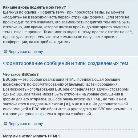
Как мне вновь поднять мою тему?
Щёлкнув по ссылке «Поднять тему» при просмотре темы, вы можете
«поднять» её в верхнюю часть первой страницы форума. Если этого не
происходит, то это означает, что возможность поднятия тем могла быть
отключена, или время, которое должно пройти до повторного поднятия
темы, ещё не прошло. Также можно поднять тему, просто ответив на неё,
однако удостоверьтесь, что тем самым вы не нарушаете правила
конференции, на которой находитесь.
Вернуться к началу
Форматирование сообщений и типы создаваемых тем
Что такое BBCode?
BBCode — это особая реализация HTML, предлагающая большие
возможности по форматированию отдельных частей сообщения.
Возможность использования BBCode определяется администратором,
однако BBCode также может быть отключён на уровне сообщения в
форме для его отправки. BBCode очень похож на HTML, но теги в нём
заключаются в квадратные скобки [ и ], а не в < и >. За дополнительной
информацией о BBCode обратитесь к руководству по BBCode, ссылка на
которое доступна из формы отправки сообщений.
Вернуться к началу
Могу ли я использовать HTML?