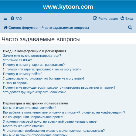
www.kytoon.com
FAQ
Регистрация
Вход
П
Список форумов
Часто задаваемые вопросы
о
Часто задаваемые вопросы
и
с
Вход на конференцию и регистрация
Зачем мне нужно регистрироваться?
к
Что такое COPPA?
Почему я не могу зарегистрироваться?
Я только что зарегистрировался, но не могу войти!
Почему я не могу войти?
Я давно зарегистрирован, но больше не могу войти!
Я забыл пароль!
Почему мне периодически приходится повторять ввод имени и пароля?
Что делает функция «Удалить cookies»?
Параметры и настройки пользователя
Как мне изменить мои настройки?
Как избежать появления моего имени в списке «Кто сейчас на конференции»?
На конференции неправильное время!
Я изменил часовой пояс, но время всё равно неправильное!
Моего языка нет в списке!
Что означают изображения рядом с моим именем пользователя?
Как мне включить отображение аватары?