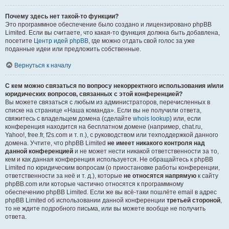
Почему здесь нет такой-то функции?
Это программное обеспечение было создано и лицензировано phpBB
Limited. Если вы считаете, что какая-то функция должна быть добавлена,
посетите
Центр идей phpBB
, где можно отдать свой голос за уже
поданные идеи или предложить собственные.
Вернуться к началу
С кем можно связаться по вопросу некорректного использования и/или
юридических вопросов, связанных с этой конференцией?
Вы можете связаться с любым из администраторов, перечисленных в
списке на странице «Наша команда». Если вы не получили ответа,
свяжитесь с владельцем домена (сделайте
whois lookup
) или, если
конференция находится на бесплатном домене (например, chat.ru,
Yahoo!, free.fr, f2s.com и т. п.), с руководством или техподдержкой данного
домена. Учтите, что phpBB Limited
не имеет никакого контроля над
данной конференцией
и не может нести никакой ответственности за то,
кем и как данная конференция используется. Не обращайтесь к phpBB
Limited по юридическим вопросам (о приостановке работы конференции,
ответственности за неё и т. д.), которые
не относятся напрямую
к сайту
phpBB.com или которые частично относятся к программному
обеспечению phpBB Limited. Если же вы всё-таки пошлёте email в адрес
phpBB Limited об использовании данной конференции
третьей стороной
,
то не ждите подробного письма, или вы можете вообще не получить
ответа.