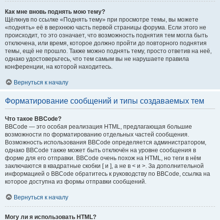
Как мне вновь поднять мою тему?
Щёлкнув по ссылке «Поднять тему» при просмотре темы, вы можете
«поднять» её в верхнюю часть первой страницы форума. Если этого не
происходит, то это означает, что возможность поднятия тем могла быть
отключена, или время, которое должно пройти до повторного поднятия
темы, ещё не прошло. Также можно поднять тему, просто ответив на неё,
однако удостоверьтесь, что тем самым вы не нарушаете правила
конференции, на которой находитесь.
Вернуться к началу
Форматирование сообщений и типы создаваемых тем
Что такое BBCode?
BBCode — это особая реализация HTML, предлагающая большие
возможности по форматированию отдельных частей сообщения.
Возможность использования BBCode определяется администратором,
однако BBCode также может быть отключён на уровне сообщения в
форме для его отправки. BBCode очень похож на HTML, но теги в нём
заключаются в квадратные скобки [ и ], а не в < и >. За дополнительной
информацией о BBCode обратитесь к руководству по BBCode, ссылка на
которое доступна из формы отправки сообщений.
Вернуться к началу
Могу ли я использовать HTML?