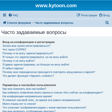
www.kytoon.com
FAQ
Регистрация
Вход
П
Список форумов
Часто задаваемые вопросы
о
Часто задаваемые вопросы
и
с
Вход на конференцию и регистрация
Зачем мне нужно регистрироваться?
к
Что такое COPPA?
Почему я не могу зарегистрироваться?
Я только что зарегистрировался, но не могу войти!
Почему я не могу войти?
Я давно зарегистрирован, но больше не могу войти!
Я забыл пароль!
Почему мне периодически приходится повторять ввод имени и пароля?
Что делает функция «Удалить cookies»?
Параметры и настройки пользователя
Как мне изменить мои настройки?
Как избежать появления моего имени в списке «Кто сейчас на конференции»?
На конференции неправильное время!
Я изменил часовой пояс, но время всё равно неправильное!
Моего языка нет в списке!
Что означают изображения рядом с моим именем пользователя?
Как мне включить отображение аватары?