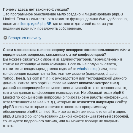
Почему здесь нет такой-то функции?
Это программное обеспечение было создано и лицензировано phpBB
Limited. Если вы считаете, что какая-то функция должна быть добавлена,
посетите
Центр идей phpBB
, где можно отдать свой голос за уже
поданные идеи или предложить собственные.
Вернуться к началу
С кем можно связаться по вопросу некорректного использования и/или
юридических вопросов, связанных с этой конференцией?
Вы можете связаться с любым из администраторов, перечисленных в
списке на странице «Наша команда». Если вы не получили ответа,
свяжитесь с владельцем домена (сделайте
whois lookup
) или, если
конференция находится на бесплатном домене (например, chat.ru,
Yahoo!, free.fr, f2s.com и т. п.), с руководством или техподдержкой данного
домена. Учтите, что phpBB Limited
не имеет никакого контроля над
данной конференцией
и не может нести никакой ответственности за то,
кем и как данная конференция используется. Не обращайтесь к phpBB
Limited по юридическим вопросам (о приостановке работы конференции,
ответственности за неё и т. д.), которые
не относятся напрямую
к сайту
phpBB.com или которые частично относятся к программному
обеспечению phpBB Limited. Если же вы всё-таки пошлёте email в адрес
phpBB Limited об использовании данной конференции
третьей стороной
,
то не ждите подробного письма, или вы можете вообще не получить
ответа.