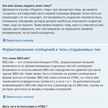
Как мне вновь поднять мою тему?
Щёлкнув по ссылке «Поднять тему» при просмотре темы, вы можете
«поднять» её в верхнюю часть первой страницы форума. Если этого не
происходит, то это означает, что возможность поднятия тем могла быть
отключена, или время, которое должно пройти до повторного поднятия
темы, ещё не прошло. Также можно поднять тему, просто ответив на неё,
однако удостоверьтесь, что тем самым вы не нарушаете правила
конференции, на которой находитесь.
Вернуться к началу
Форматирование сообщений и типы создаваемых тем
Что такое BBCode?
BBCode — это особая реализация HTML, предлагающая большие
возможности по форматированию отдельных частей сообщения.
Возможность использования BBCode определяется администратором,
однако BBCode также может быть отключён на уровне сообщения в
форме для его отправки. BBCode очень похож на HTML, но теги в нём
заключаются в квадратные скобки [ и ], а не в < и >. За дополнительной
информацией о BBCode обратитесь к руководству по BBCode, ссылка на
которое доступна из формы отправки сообщений.
Вернуться к началу
Могу ли я использовать HTML?