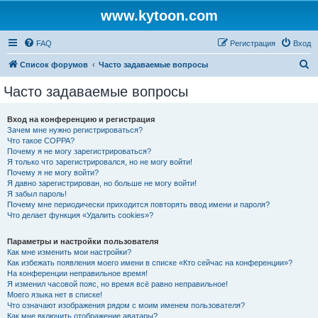
www.kytoon.com
FAQ
Регистрация
Вход
П
Список форумов
Часто задаваемые вопросы
о
Часто задаваемые вопросы
и
с
Вход на конференцию и регистрация
Зачем мне нужно регистрироваться?
к
Что такое COPPA?
Почему я не могу зарегистрироваться?
Я только что зарегистрировался, но не могу войти!
Почему я не могу войти?
Я давно зарегистрирован, но больше не могу войти!
Я забыл пароль!
Почему мне периодически приходится повторять ввод имени и пароля?
Что делает функция «Удалить cookies»?
Параметры и настройки пользователя
Как мне изменить мои настройки?
Как избежать появления моего имени в списке «Кто сейчас на конференции»?
На конференции неправильное время!
Я изменил часовой пояс, но время всё равно неправильное!
Моего языка нет в списке!
Что означают изображения рядом с моим именем пользователя?
Как мне включить отображение аватары?