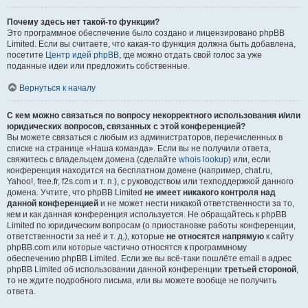
Почему здесь нет такой-то функции?
Это программное обеспечение было создано и лицензировано phpBB
Limited. Если вы считаете, что какая-то функция должна быть добавлена,
посетите
Центр идей phpBB
, где можно отдать свой голос за уже
поданные идеи или предложить собственные.
Вернуться к началу
С кем можно связаться по вопросу некорректного использования и/или
юридических вопросов, связанных с этой конференцией?
Вы можете связаться с любым из администраторов, перечисленных в
списке на странице «Наша команда». Если вы не получили ответа,
свяжитесь с владельцем домена (сделайте
whois lookup
) или, если
конференция находится на бесплатном домене (например, chat.ru,
Yahoo!, free.fr, f2s.com и т. п.), с руководством или техподдержкой данного
домена. Учтите, что phpBB Limited
не имеет никакого контроля над
данной конференцией
и не может нести никакой ответственности за то,
кем и как данная конференция используется. Не обращайтесь к phpBB
Limited по юридическим вопросам (о приостановке работы конференции,
ответственности за неё и т. д.), которые
не относятся напрямую
к сайту
phpBB.com или которые частично относятся к программному
обеспечению phpBB Limited. Если же вы всё-таки пошлёте email в адрес
phpBB Limited об использовании данной конференции
третьей стороной
,
то не ждите подробного письма, или вы можете вообще не получить
ответа.