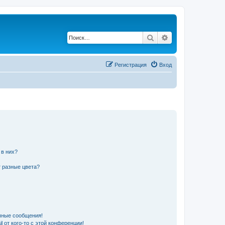
Поиск
Расширенный по
Регистрация
Вход
 в них?
 разные цвета?
чные сообщения!
 от кого-то с этой конференции!