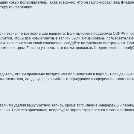
ию новых пользователей. Также возможно, что он заблокировал ваш IP-адре
атору конференции.
они верны, то возможны два варианта. Если включена поддержка COPPA и при 
уется, чтобы все новые учётные записи были активированы пользователями
ам было прислано email-сообщение, следуйте полученным инструкциям. Если
пам-фильтром. Если вы уверены, что ввели правильный адрес email, попробу
едитесь, что вы правильно вводите имя пользователя и пароль. Если данные
Также возможно, что допущена ошибка в конфигурации конференции, свяжитес
вал или удалил вашу учётную запись. Кроме того, многие конференции перио
ных. Если это произошло, попробуйте зарегистрироваться снова и активнее 