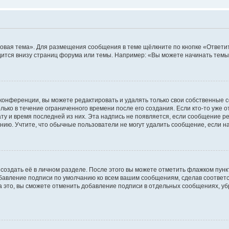
овая тема». Для размещения сообщения в теме щёлкните по кнопке «Ответит
ится внизу страниц форума или темы. Например: «Вы можете начинать темы»
конференции, вы можете редактировать и удалять только свои собственные 
ько в течение ограниченного времени после его создания. Если кто-то уже 
дату и время последней из них. Эта надпись не появляется, если сообщение 
ию. Учтите, что обычные пользователи не могут удалить сообщение, если на 
создать её в личном разделе. После этого вы можете отметить флажком пун
обавление подписи по умолчанию ко всем вашим сообщениям, сделав соотве
а это, вы сможете отменить добавление подписи в отдельных сообщениях, у