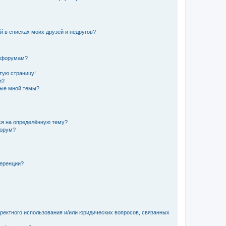
й в списках моих друзей и недругов?
и форумам?
стую страницу!
и?
ные мной темы?
ься на определённую тему?
форум?
ференции?
рректного использования и/или юридических вопросов, связанных