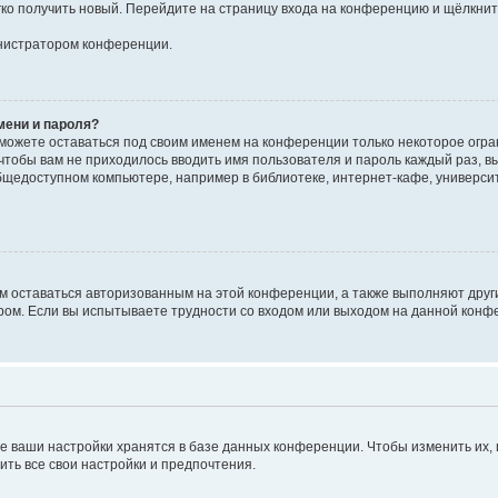
егко получить новый. Перейдите на страницу входа на конференцию и щёлкни
инистратором конференции.
мени и пароля?
сможете оставаться под своим именем на конференции только некоторое огран
 чтобы вам не приходилось вводить имя пользователя и пароль каждый раз, 
щедоступном компьютере, например в библиотеке, интернет-кафе, университе
ам оставаться авторизованным на этой конференции, а также выполняют друг
ом. Если вы испытываете трудности со входом или выходом на данной конфе
е ваши настройки хранятся в базе данных конференции. Чтобы изменить их,
ить все свои настройки и предпочтения.