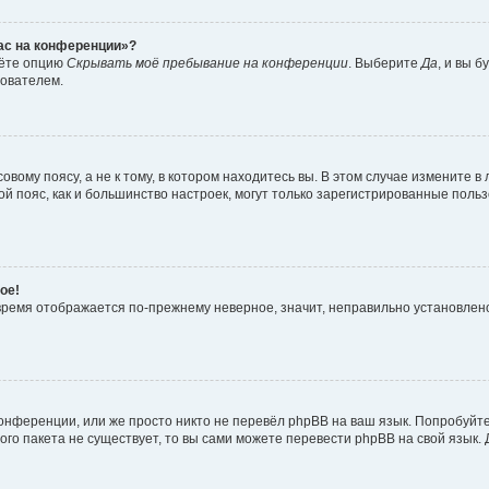
час на конференции»?
дёте опцию
Скрывать моё пребывание на конференции
. Выберите
Да
, и вы 
зователем.
вому поясу, а не к тому, в котором находитесь вы. В этом случае измените в 
овой пояс, как и большинство настроек, могут только зарегистрированные пол
ое!
о время отображается по-прежнему неверное, значит, неправильно установле
онференции, или же просто никто не перевёл phpBB на ваш язык. Попробуйт
вого пакета не существует, то вы сами можете перевести phpBB на свой язы