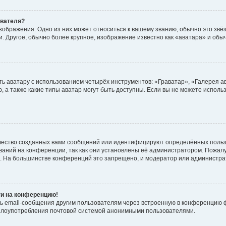
ователя?
зображения. Одно из них может относиться к вашему званию, обычно это звёзд
. Другое, обычно более крупное, изображение известно как «аватара» и обы
ь аватару с использованием четырёх инструментов: «Граватар», «Галерея а
, а также какие типы аватар могут быть доступны. Если вы не можете испол
чество созданных вами сообщений или идентифицируют определённых польз
аний на конференции, так как они установлены её администратором. Пожал
е. На большинстве конференций это запрещено, и модератор или администра
ти на конференцию!
ь email-сообщения другим пользователям через встроенную в конференцию ф
ь злоупотребления почтовой системой анонимными пользователями.