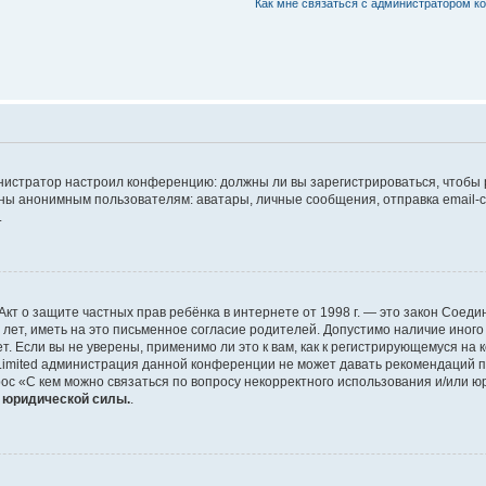
Как мне связаться с администратором 
дминистратор настроил конференцию: должны ли вы зарегистрироваться, чтобы
 анонимным пользователям: аватары, личные сообщения, отправка email-сооб
.
 или Акт о защите частных прав ребёнка в интернете от 1998 г. — это закон Со
т, иметь на это письменное согласие родителей. Допустимо наличие иного
 Если вы не уверены, применимо ли это к вам, как к регистрирующемуся на 
Limited администрация данной конференции не может давать рекомендаций 
ос «С кем можно связаться по вопросу некорректного использования и/или ю
т юридической силы.
.