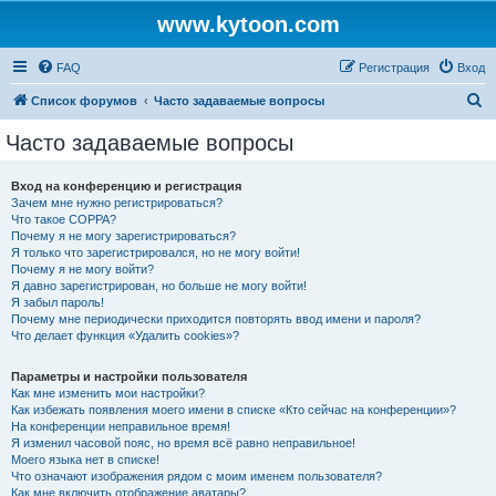
www.kytoon.com
FAQ
Регистрация
Вход
П
Список форумов
Часто задаваемые вопросы
о
Часто задаваемые вопросы
и
с
Вход на конференцию и регистрация
Зачем мне нужно регистрироваться?
к
Что такое COPPA?
Почему я не могу зарегистрироваться?
Я только что зарегистрировался, но не могу войти!
Почему я не могу войти?
Я давно зарегистрирован, но больше не могу войти!
Я забыл пароль!
Почему мне периодически приходится повторять ввод имени и пароля?
Что делает функция «Удалить cookies»?
Параметры и настройки пользователя
Как мне изменить мои настройки?
Как избежать появления моего имени в списке «Кто сейчас на конференции»?
На конференции неправильное время!
Я изменил часовой пояс, но время всё равно неправильное!
Моего языка нет в списке!
Что означают изображения рядом с моим именем пользователя?
Как мне включить отображение аватары?