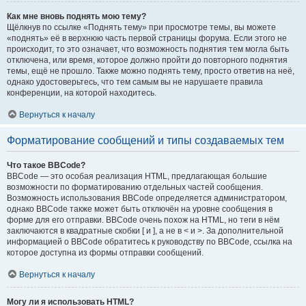
Как мне вновь поднять мою тему?
Щёлкнув по ссылке «Поднять тему» при просмотре темы, вы можете
«поднять» её в верхнюю часть первой страницы форума. Если этого не
происходит, то это означает, что возможность поднятия тем могла быть
отключена, или время, которое должно пройти до повторного поднятия
темы, ещё не прошло. Также можно поднять тему, просто ответив на неё,
однако удостоверьтесь, что тем самым вы не нарушаете правила
конференции, на которой находитесь.
Вернуться к началу
Форматирование сообщений и типы создаваемых тем
Что такое BBCode?
BBCode — это особая реализация HTML, предлагающая большие
возможности по форматированию отдельных частей сообщения.
Возможность использования BBCode определяется администратором,
однако BBCode также может быть отключён на уровне сообщения в
форме для его отправки. BBCode очень похож на HTML, но теги в нём
заключаются в квадратные скобки [ и ], а не в < и >. За дополнительной
информацией о BBCode обратитесь к руководству по BBCode, ссылка на
которое доступна из формы отправки сообщений.
Вернуться к началу
Могу ли я использовать HTML?