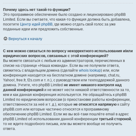
Почему здесь нет такой-то функции?
Это программное обеспечение было создано и лицензировано phpBB
Limited. Если вы считаете, что какая-то функция должна быть добавлена,
посетите
Центр идей phpBB
, где можно отдать свой голос за уже
поданные идеи или предложить собственные.
Вернуться к началу
С кем можно связаться по вопросу некорректного использования и/или
юридических вопросов, связанных с этой конференцией?
Вы можете связаться с любым из администраторов, перечисленных в
списке на странице «Наша команда». Если вы не получили ответа,
свяжитесь с владельцем домена (сделайте
whois lookup
) или, если
конференция находится на бесплатном домене (например, chat.ru,
Yahoo!, free.fr, f2s.com и т. п.), с руководством или техподдержкой данного
домена. Учтите, что phpBB Limited
не имеет никакого контроля над
данной конференцией
и не может нести никакой ответственности за то,
кем и как данная конференция используется. Не обращайтесь к phpBB
Limited по юридическим вопросам (о приостановке работы конференции,
ответственности за неё и т. д.), которые
не относятся напрямую
к сайту
phpBB.com или которые частично относятся к программному
обеспечению phpBB Limited. Если же вы всё-таки пошлёте email в адрес
phpBB Limited об использовании данной конференции
третьей стороной
,
то не ждите подробного письма, или вы можете вообще не получить
ответа.