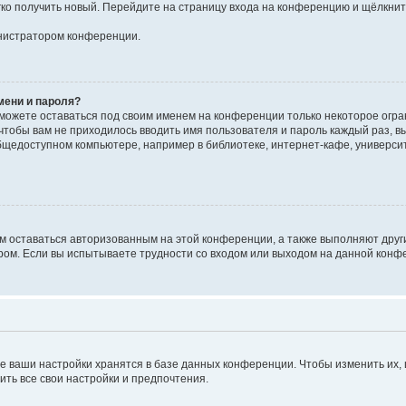
егко получить новый. Перейдите на страницу входа на конференцию и щёлкни
инистратором конференции.
мени и пароля?
сможете оставаться под своим именем на конференции только некоторое огран
 чтобы вам не приходилось вводить имя пользователя и пароль каждый раз, 
щедоступном компьютере, например в библиотеке, интернет-кафе, университе
ам оставаться авторизованным на этой конференции, а также выполняют друг
ом. Если вы испытываете трудности со входом или выходом на данной конфе
е ваши настройки хранятся в базе данных конференции. Чтобы изменить их,
ить все свои настройки и предпочтения.