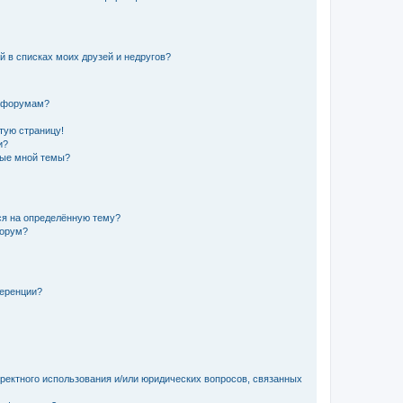
й в списках моих друзей и недругов?
и форумам?
стую страницу!
и?
ные мной темы?
ься на определённую тему?
форум?
ференции?
рректного использования и/или юридических вопросов, связанных