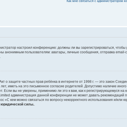
Как мне связаться с администратором 
дминистратор настроил конференцию: должны ли вы зарегистрироваться, чтобы
 анонимным пользователям: аватары, личные сообщения, отправка email-сооб
.
 или Акт о защите частных прав ребёнка в интернете от 1998 г. — это закон Со
т, иметь на это письменное согласие родителей. Допустимо наличие иного
 Если вы не уверены, применимо ли это к вам, как к регистрирующемуся на 
Limited администрация данной конференции не может давать рекомендаций 
ос «С кем можно связаться по вопросу некорректного использования и/или ю
т юридической силы.
.