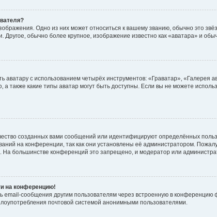
ователя?
зображения. Одно из них может относиться к вашему званию, обычно это звёзд
. Другое, обычно более крупное, изображение известно как «аватара» и обы
ь аватару с использованием четырёх инструментов: «Граватар», «Галерея а
, а также какие типы аватар могут быть доступны. Если вы не можете испол
чество созданных вами сообщений или идентифицируют определённых польз
аний на конференции, так как они установлены её администратором. Пожал
е. На большинстве конференций это запрещено, и модератор или администра
ти на конференцию!
ь email-сообщения другим пользователям через встроенную в конференцию ф
ь злоупотребления почтовой системой анонимными пользователями.