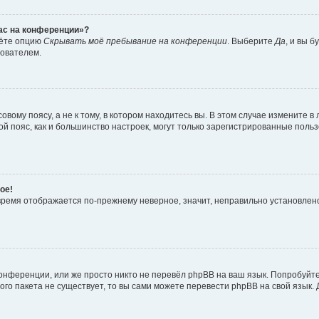
час на конференции»?
дёте опцию
Скрывать моё пребывание на конференции
. Выберите
Да
, и вы 
зователем.
вому поясу, а не к тому, в котором находитесь вы. В этом случае измените в 
овой пояс, как и большинство настроек, могут только зарегистрированные пол
ое!
о время отображается по-прежнему неверное, значит, неправильно установле
онференции, или же просто никто не перевёл phpBB на ваш язык. Попробуйт
вого пакета не существует, то вы сами можете перевести phpBB на свой язы