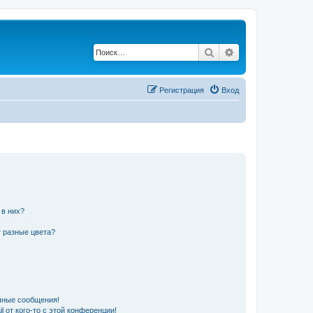
Поиск
Расширенный по
Регистрация
Вход
 в них?
 разные цвета?
чные сообщения!
 от кого-то с этой конференции!