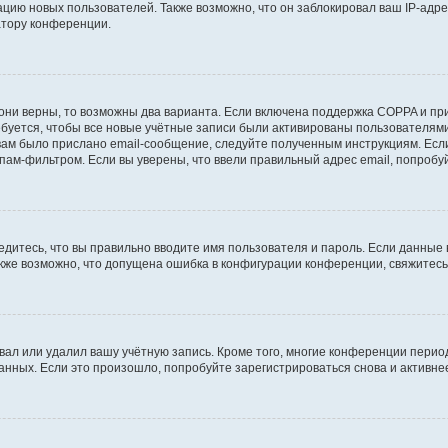
ию новых пользователей. Также возможно, что он заблокировал ваш IP-адре
атору конференции.
они верны, то возможны два варианта. Если включена поддержка COPPA и при 
уется, чтобы все новые учётные записи были активированы пользователями
ам было прислано email-сообщение, следуйте полученным инструкциям. Если
пам-фильтром. Если вы уверены, что ввели правильный адрес email, попробу
едитесь, что вы правильно вводите имя пользователя и пароль. Если данные
Также возможно, что допущена ошибка в конфигурации конференции, свяжитес
вал или удалил вашу учётную запись. Кроме того, многие конференции перио
ных. Если это произошло, попробуйте зарегистрироваться снова и активнее 