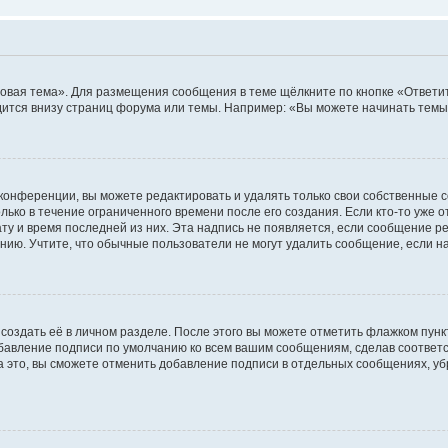
овая тема». Для размещения сообщения в теме щёлкните по кнопке «Ответит
ится внизу страниц форума или темы. Например: «Вы можете начинать темы»
конференции, вы можете редактировать и удалять только свои собственные 
ько в течение ограниченного времени после его создания. Если кто-то уже 
дату и время последней из них. Эта надпись не появляется, если сообщение 
ию. Учтите, что обычные пользователи не могут удалить сообщение, если на 
создать её в личном разделе. После этого вы можете отметить флажком пун
обавление подписи по умолчанию ко всем вашим сообщениям, сделав соотве
а это, вы сможете отменить добавление подписи в отдельных сообщениях, у