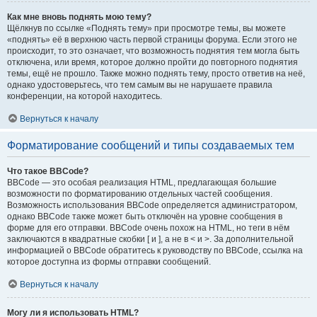
Как мне вновь поднять мою тему?
Щёлкнув по ссылке «Поднять тему» при просмотре темы, вы можете
«поднять» её в верхнюю часть первой страницы форума. Если этого не
происходит, то это означает, что возможность поднятия тем могла быть
отключена, или время, которое должно пройти до повторного поднятия
темы, ещё не прошло. Также можно поднять тему, просто ответив на неё,
однако удостоверьтесь, что тем самым вы не нарушаете правила
конференции, на которой находитесь.
Вернуться к началу
Форматирование сообщений и типы создаваемых тем
Что такое BBCode?
BBCode — это особая реализация HTML, предлагающая большие
возможности по форматированию отдельных частей сообщения.
Возможность использования BBCode определяется администратором,
однако BBCode также может быть отключён на уровне сообщения в
форме для его отправки. BBCode очень похож на HTML, но теги в нём
заключаются в квадратные скобки [ и ], а не в < и >. За дополнительной
информацией о BBCode обратитесь к руководству по BBCode, ссылка на
которое доступна из формы отправки сообщений.
Вернуться к началу
Могу ли я использовать HTML?