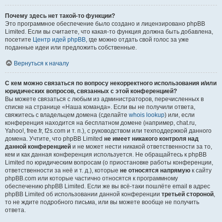
Почему здесь нет такой-то функции?
Это программное обеспечение было создано и лицензировано phpBB
Limited. Если вы считаете, что какая-то функция должна быть добавлена,
посетите
Центр идей phpBB
, где можно отдать свой голос за уже
поданные идеи или предложить собственные.
Вернуться к началу
С кем можно связаться по вопросу некорректного использования и/или
юридических вопросов, связанных с этой конференцией?
Вы можете связаться с любым из администраторов, перечисленных в
списке на странице «Наша команда». Если вы не получили ответа,
свяжитесь с владельцем домена (сделайте
whois lookup
) или, если
конференция находится на бесплатном домене (например, chat.ru,
Yahoo!, free.fr, f2s.com и т. п.), с руководством или техподдержкой данного
домена. Учтите, что phpBB Limited
не имеет никакого контроля над
данной конференцией
и не может нести никакой ответственности за то,
кем и как данная конференция используется. Не обращайтесь к phpBB
Limited по юридическим вопросам (о приостановке работы конференции,
ответственности за неё и т. д.), которые
не относятся напрямую
к сайту
phpBB.com или которые частично относятся к программному
обеспечению phpBB Limited. Если же вы всё-таки пошлёте email в адрес
phpBB Limited об использовании данной конференции
третьей стороной
,
то не ждите подробного письма, или вы можете вообще не получить
ответа.