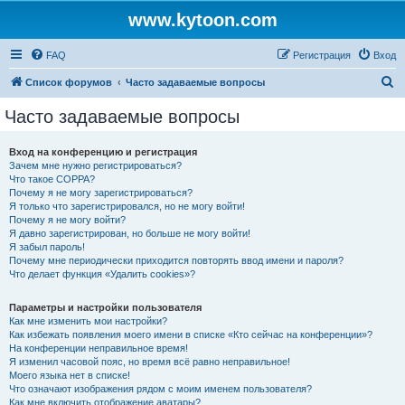
www.kytoon.com
FAQ
Регистрация
Вход
П
Список форумов
Часто задаваемые вопросы
о
Часто задаваемые вопросы
и
с
Вход на конференцию и регистрация
Зачем мне нужно регистрироваться?
к
Что такое COPPA?
Почему я не могу зарегистрироваться?
Я только что зарегистрировался, но не могу войти!
Почему я не могу войти?
Я давно зарегистрирован, но больше не могу войти!
Я забыл пароль!
Почему мне периодически приходится повторять ввод имени и пароля?
Что делает функция «Удалить cookies»?
Параметры и настройки пользователя
Как мне изменить мои настройки?
Как избежать появления моего имени в списке «Кто сейчас на конференции»?
На конференции неправильное время!
Я изменил часовой пояс, но время всё равно неправильное!
Моего языка нет в списке!
Что означают изображения рядом с моим именем пользователя?
Как мне включить отображение аватары?