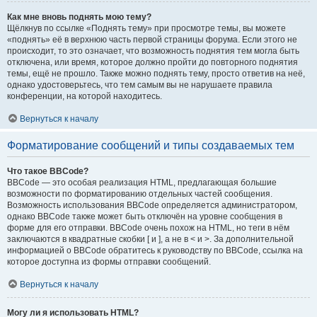
Как мне вновь поднять мою тему?
Щёлкнув по ссылке «Поднять тему» при просмотре темы, вы можете
«поднять» её в верхнюю часть первой страницы форума. Если этого не
происходит, то это означает, что возможность поднятия тем могла быть
отключена, или время, которое должно пройти до повторного поднятия
темы, ещё не прошло. Также можно поднять тему, просто ответив на неё,
однако удостоверьтесь, что тем самым вы не нарушаете правила
конференции, на которой находитесь.
Вернуться к началу
Форматирование сообщений и типы создаваемых тем
Что такое BBCode?
BBCode — это особая реализация HTML, предлагающая большие
возможности по форматированию отдельных частей сообщения.
Возможность использования BBCode определяется администратором,
однако BBCode также может быть отключён на уровне сообщения в
форме для его отправки. BBCode очень похож на HTML, но теги в нём
заключаются в квадратные скобки [ и ], а не в < и >. За дополнительной
информацией о BBCode обратитесь к руководству по BBCode, ссылка на
которое доступна из формы отправки сообщений.
Вернуться к началу
Могу ли я использовать HTML?