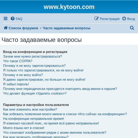
www.kytoon.com
FAQ
Регистрация
Вход
П
Список форумов
Часто задаваемые вопросы
о
Часто задаваемые вопросы
и
с
Вход на конференцию и регистрация
Зачем мне нужно регистрироваться?
к
Что такое COPPA?
Почему я не могу зарегистрироваться?
Я только что зарегистрировался, но не могу войти!
Почему я не могу войти?
Я давно зарегистрирован, но больше не могу войти!
Я забыл пароль!
Почему мне периодически приходится повторять ввод имени и пароля?
Что делает функция «Удалить cookies»?
Параметры и настройки пользователя
Как мне изменить мои настройки?
Как избежать появления моего имени в списке «Кто сейчас на конференции»?
На конференции неправильное время!
Я изменил часовой пояс, но время всё равно неправильное!
Моего языка нет в списке!
Что означают изображения рядом с моим именем пользователя?
Как мне включить отображение аватары?