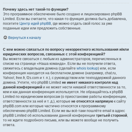
Почему здесь нет такой-то функции?
Это программное обеспечение было создано и лицензировано phpBB
Limited. Если вы считаете, что какая-то функция должна быть добавлена,
посетите
Центр идей phpBB
, где можно отдать свой голос за уже
поданные идеи или предложить собственные.
Вернуться к началу
С кем можно связаться по вопросу некорректного использования и/или
юридических вопросов, связанных с этой конференцией?
Вы можете связаться с любым из администраторов, перечисленных в
списке на странице «Наша команда». Если вы не получили ответа,
свяжитесь с владельцем домена (сделайте
whois lookup
) или, если
конференция находится на бесплатном домене (например, chat.ru,
Yahoo!, free.fr, f2s.com и т. п.), с руководством или техподдержкой данного
домена. Учтите, что phpBB Limited
не имеет никакого контроля над
данной конференцией
и не может нести никакой ответственности за то,
кем и как данная конференция используется. Не обращайтесь к phpBB
Limited по юридическим вопросам (о приостановке работы конференции,
ответственности за неё и т. д.), которые
не относятся напрямую
к сайту
phpBB.com или которые частично относятся к программному
обеспечению phpBB Limited. Если же вы всё-таки пошлёте email в адрес
phpBB Limited об использовании данной конференции
третьей стороной
,
то не ждите подробного письма, или вы можете вообще не получить
ответа.